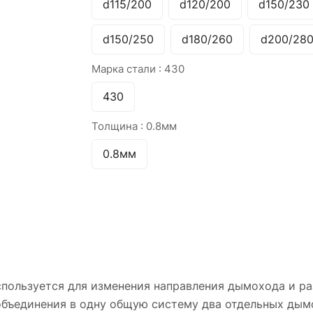
d115/200
d120/200
d150/230
d150/250
d180/260
d200/28
Марка стали :
430
430
Толщина :
0.8мм
0.8мм
ользуется для изменения направления дымохода и ра
объединения в одну общую систему два отдельных дым