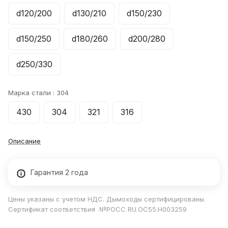
d120/200
d130/210
d150/230
d150/250
d180/260
d200/280
d250/330
Марка стали :
304
430
304
321
316
Описание
Гарантия 2 года
Цены указаны с учетом НДС. Дымоходы сертифицированы.
Сертификат соответствия №РОСС RU.ОС55.Н003259