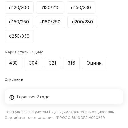
d120/200
d130/210
d150/230
d150/250
d180/260
d200/280
d250/330
Марка стали :
Оцинк.
430
304
321
316
Оцинк.
Описание
Гарантия 2 года
Цены указаны с учетом НДС. Дымоходы сертифицированы.
Сертификат соответствия №РОСС RU.ОС55.Н003259