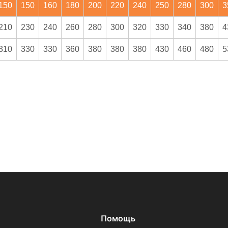
150
150
160
180
200
220
240
250
280
300
3
210
230
240
260
280
300
320
330
340
380
4
310
330
330
360
380
380
380
430
460
480
5
Помощь