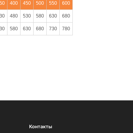
50
400
450
500
550
600
30
480
530
580
630
680
30
580
630
680
730
780
Контакты