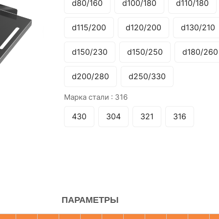
d80/160
d100/180
d110/180
d115/200
d120/200
d130/210
d150/230
d150/250
d180/260
d200/280
d250/330
Марка стали :
316
430
304
321
316
ПАРАМЕТРЫ