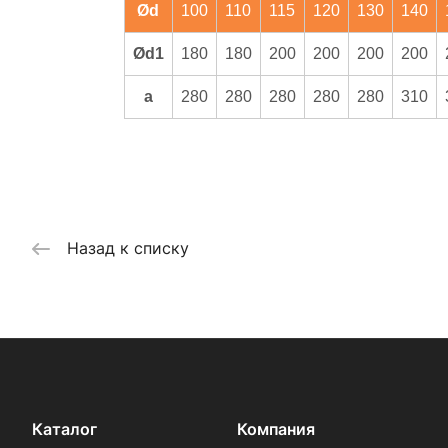
Ød
100
110
115
120
130
140
Ød1
180
180
200
200
200
200
a
280
280
280
280
280
310
Назад к списку
Каталог
Компания