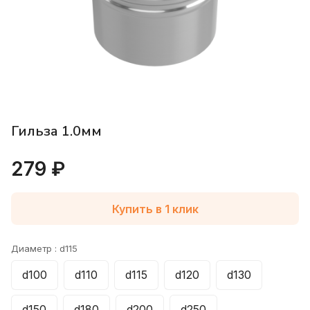
Гильза 1.0мм
279 ₽
Купить в 1 клик
Диаметр :
d115
d100
d110
d115
d120
d130
d150
d180
d200
d250