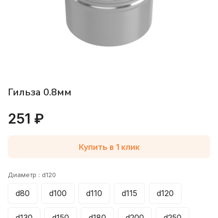
Гильза 0.8мм
251 ₽
Купить в 1 клик
Диаметр :
d120
d80
d100
d110
d115
d120
d130
d150
d180
d200
d250