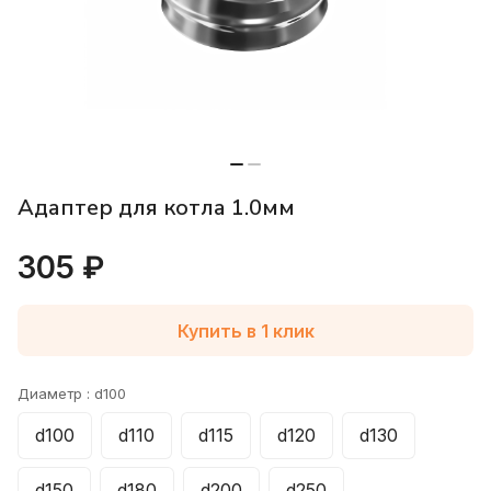
Адаптер для котла 1.0мм
305 ₽
Купить в 1 клик
Диаметр :
d100
d100
d110
d115
d120
d130
d150
d180
d200
d250