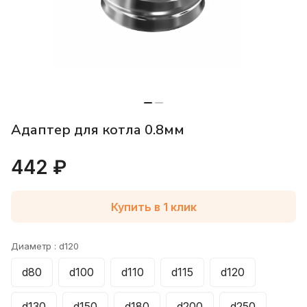
Адаптер для котла 0.8мм
442 ₽
Купить в 1 клик
Диаметр :
d120
d80
d100
d110
d115
d120
d130
d150
d180
d200
d250