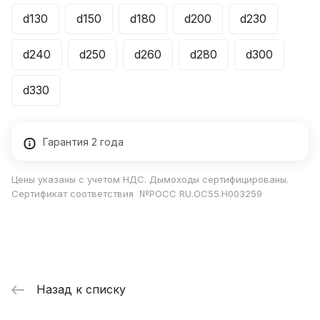
d130
d150
d180
d200
d230
d240
d250
d260
d280
d300
d330
Гарантия 2 года
Цены указаны с учетом НДС. Дымоходы сертифицированы.
Сертификат соответствия №РОСС RU.ОС55.Н003259
Назад к списку