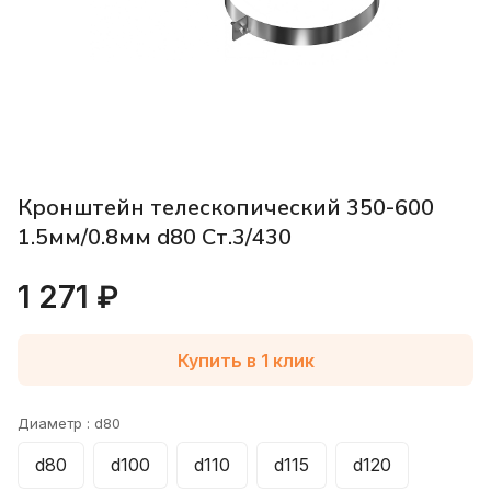
Кронштейн телескопический 350-600
1.5мм/0.8мм d80 Ст.3/430
1 271 ₽
Купить в 1 клик
Диаметр :
d80
d80
d100
d110
d115
d120