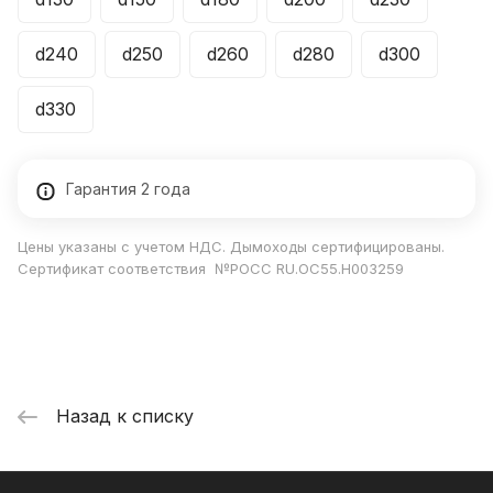
d240
d250
d260
d280
d300
d330
Гарантия 2 года
Цены указаны с учетом НДС. Дымоходы сертифицированы.
Сертификат соответствия №РОСС RU.ОС55.Н003259
Назад к списку