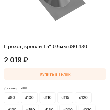
Проход кровли 15* 0.5мм d80 430
2 019 ₽
Купить в 1 клик
Диаметр :
d80
d80
d100
d110
d115
d120
d130
d150
d180
d200
d230