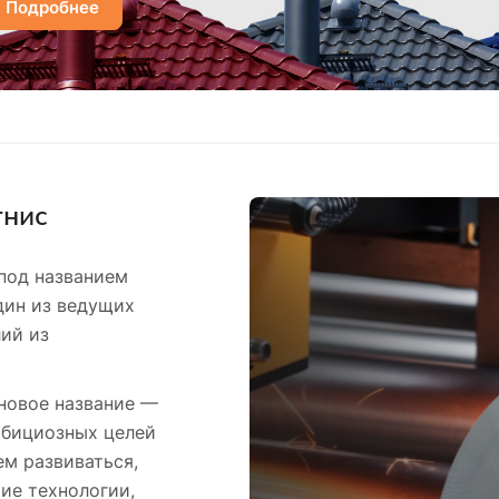
Подробнее
гнис
под названием
дин из ведущих
ий из
 новое название —
мбициозных целей
м развиваться,
ие технологии,